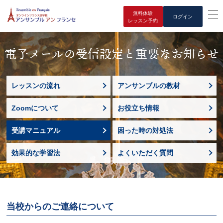
無料体験
ログイン
レッスン予約
電子メールの受信設定と重要なお知らせ
レッスンの流れ
アンサンブルの教材
Zoomについて
お役立ち情報
受講マニュアル
困った時の対処法
効果的な学習法
よくいただく質問
当校からのご連絡について