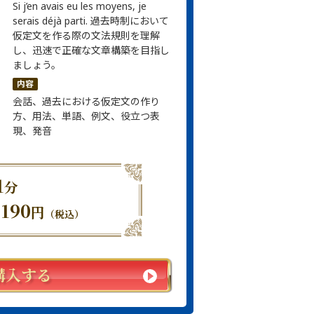
Si j’en avais eu les moyens, je
serais déjà parti. 過去時制において
仮定文を作る際の文法規則を理解
し、迅速で正確な文章構築を目指し
ましょう。
内容
会話、過去における仮定文の作り
方、用法、単語、例文、役立つ表
現、発音
1
分
,190
円
（税込）
購入する