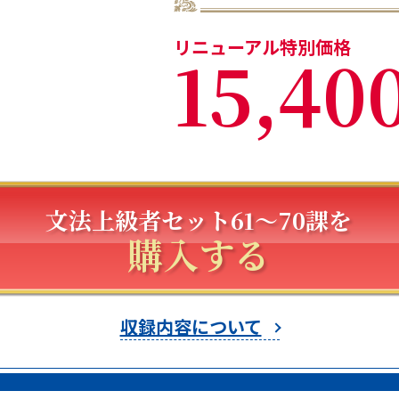
リニューアル特別価格
15,40
文法上級者セット61〜70課を
購入する
収録内容について