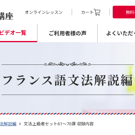
オンラインレッスン
カート
無料
ビデオ一覧
ご利用者様の声
よくいただ
フランス語文法解説編
法解説編
文法上級者セット61〜70課 収録内容