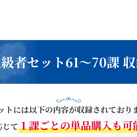
級者セット61〜70課 
ットには以下の内容が
収録されており
１課ごとの
単品購入も可
応じて