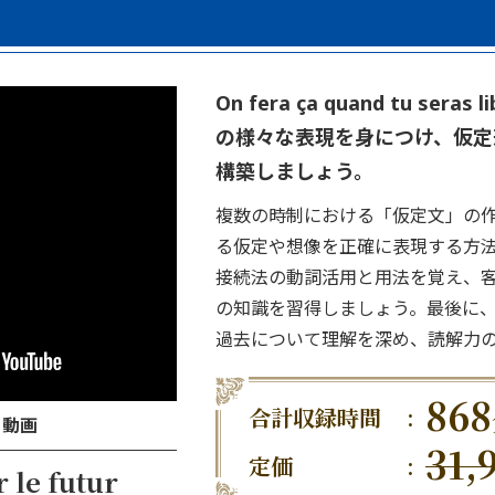
On fera ça quand tu se
の様々な表現を身につけ、仮定
構築しましょう。
複数の時制における「仮定文」の
る仮定や想像を正確に表現する方
接続法の動詞活用と用法を覚え、
の知識を習得しましょう。最後に
過去について理解を深め、読解力
868
合計収録時間
:
ト動画
31,
定価
:
 le futur