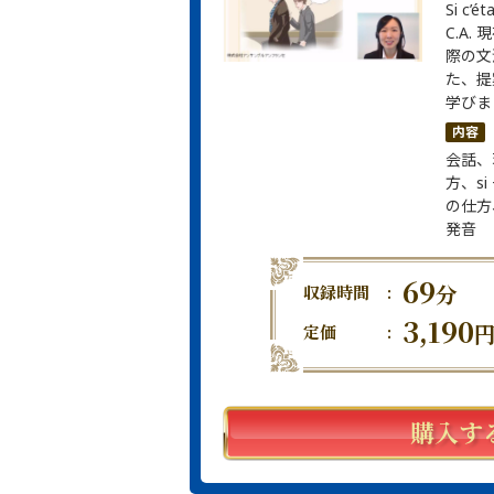
Si c’ét
C.A
際の文
た、提
学びま
内容
会話、
方、s
の仕方
発音
69
分
収録時間
:
3,190
定価
:
購入す