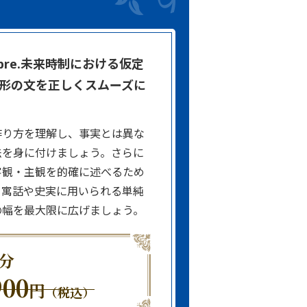
ras libre.未来時制における仮定
形の文を正しくスムーズに
作り方を理解し、事実とは異な
法を身に付けましょう。さらに
客観・主観を的確に述べるため
、寓話や史実に用いられる単純
の幅を最大限に広げましょう。
分
900
円
（税込）