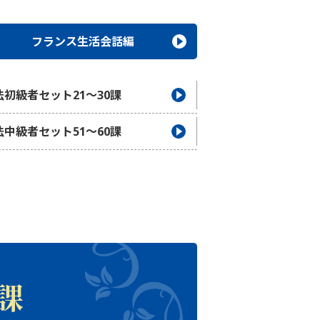
フランス生活会話編
法初級者セット21〜30課
法中級者セット51〜60課
課