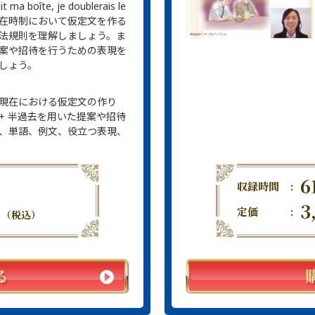
ait ma boîte, je doublerais le
. 現在時制において仮定文を作る
法規則を理解しましょう。ま
案や招待を行うための表現を
しょう。
現在における仮定文の作り
i + 半過去を用いた提案や招待
、単語、例文、役立つ表現、
6
収録時間
:
3
円
定価
:
（税込）
る