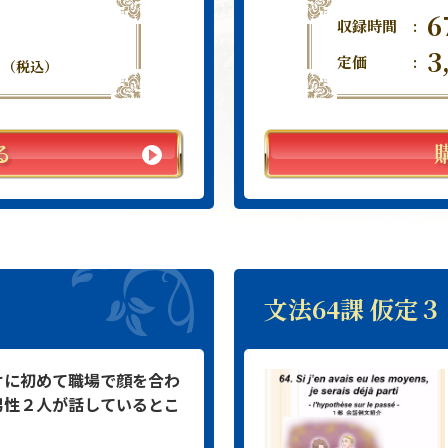
6
収録時間
:
3
円
定価
:
（税込）
る
文法64課 仮定３
けに初めて職場で顔を合わ
男性２人が話しているとこ