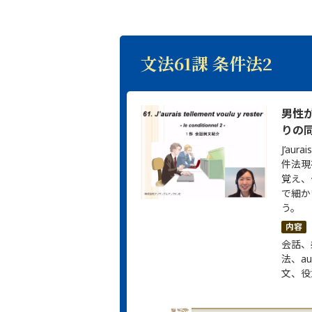
文法61課 条件法2
男性
りの
J’aurai
件法現
覚え、
で細か
う。
内容
会話、
法、au
文、役