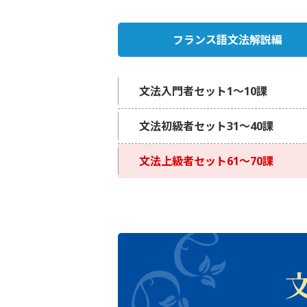
フランス語文法解説編
文法入門者セット1〜10課
文法初級者セット31〜40課
文法上級者セット61〜70課