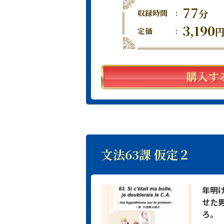
77
分
収録時間
:
3,190
定価
:
購入す
文法63課 仮定２
年明
せた
ろ。