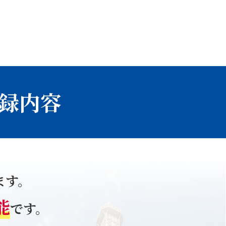
収録内容
ます。
能
です。