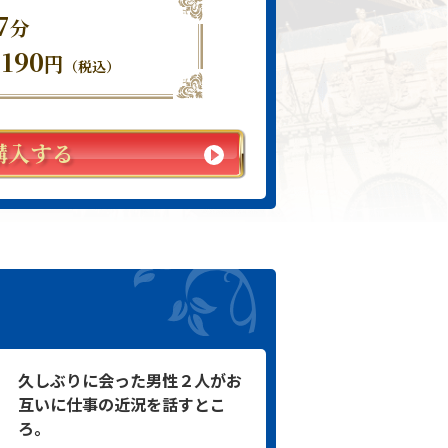
7
分
,190
円
（税込）
購入する
久しぶりに会った男性２人がお
互いに仕事の近況を話すとこ
ろ。